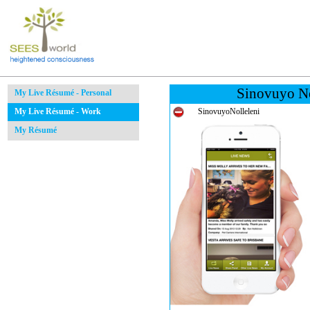
Sinovuyo No
My Live Résumé - Personal
My Live Résumé - Work
SinovuyoNolleleni
My Résumé